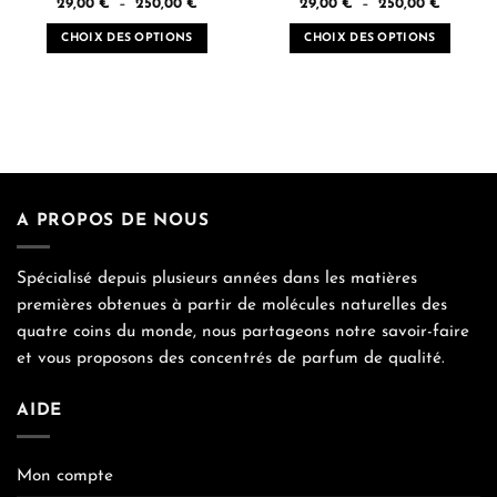
Plage
Plage
produit
produit
29,00
€
–
250,00
€
29,00
€
–
250,00
€
de
de
prix :
prix :
CHOIX DES OPTIONS
CHOIX DES OPTIONS
29,00 €
29,00 €
à
à
Ce
Ce
250,00 €
250,00 
produit
produit
a
a
plusieurs
plusieurs
variations.
variations.
Les
Les
options
options
peuvent
peuvent
A PROPOS DE NOUS
être
être
choisies
choisies
Spécialisé depuis plusieurs années dans les matières
sur
sur
premières obtenues à partir de molécules naturelles des
la
la
page
page
quatre coins du monde, nous partageons notre savoir-faire
du
du
et vous proposons des concentrés de parfum de qualité.
produit
produit
AIDE
Mon compte