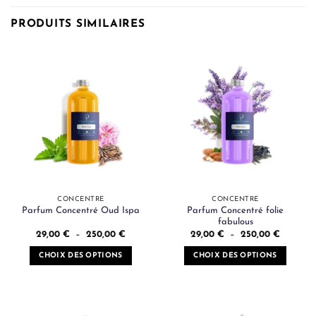
PRODUITS SIMILAIRES
CONCENTRÉ
CONCENTRÉ
Parfum Concentré folie
Parfum Concentré Oud Ispa
fabulous
Plage
Plage
29,00
€
–
250,00
€
29,00
€
–
250,00
€
de
de
prix :
prix :
CHOIX DES OPTIONS
CHOIX DES OPTIONS
29,00 €
29,00 €
à
à
Ce
Ce
250,00 €
250,00 
produit
produit
a
a
plusieurs
plusieurs