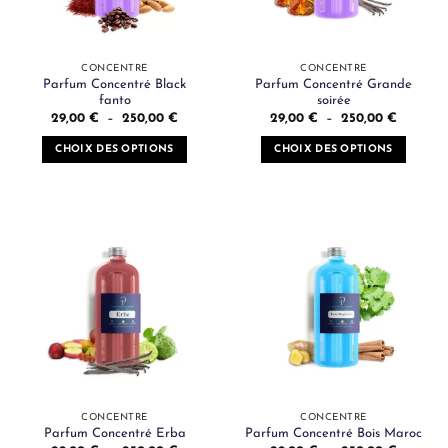
choisies
choisies
sur
sur
la
la
page
page
CONCENTRÉ
CONCENTRÉ
du
du
Parfum Concentré Black
Parfum Concentré Grande
fanto
soirée
produit
produit
Plage
Plage
29,00
€
–
250,00
€
29,00
€
–
250,00
€
de
de
prix :
prix :
CHOIX DES OPTIONS
CHOIX DES OPTIONS
29,00 €
29,00 €
à
à
Ce
Ce
250,00 €
250,00 
produit
produit
a
a
plusieurs
plusieurs
variations.
variations.
Les
Les
options
options
peuvent
peuvent
être
être
choisies
choisies
sur
sur
la
la
page
page
CONCENTRÉ
CONCENTRÉ
du
du
Parfum Concentré Erba
Parfum Concentré Bois Maroc